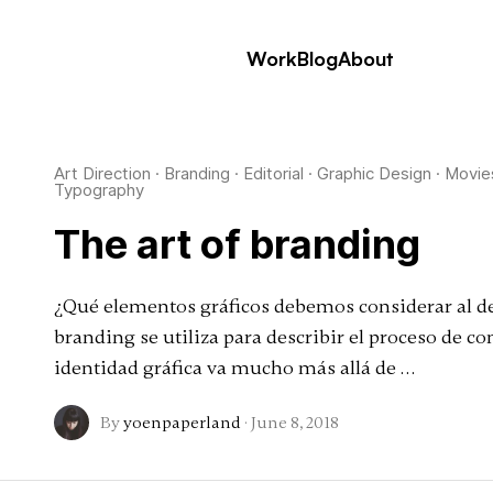
Work
Blog
About
Art Direction
·
Branding
·
Editorial
·
Graphic Design
·
Movie
Typography
The art of branding
¿Qué elementos gráficos debemos considerar al des
branding se utiliza para describir el proceso de 
identidad gráfica va mucho más allá de …
By
yoenpaperland
·
June 8, 2018