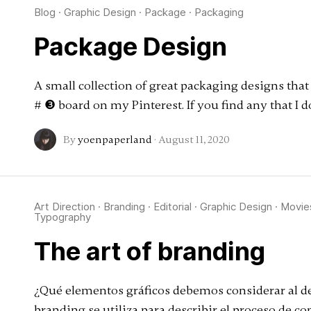
Blog
·
Graphic Design
·
Package
·
Packaging
Package Design
A small collection of great packaging designs that
# ❸ board on my Pinterest. If you find any that I do
By
yoenpaperland
·
August 11, 2020
Art Direction
·
Branding
·
Editorial
·
Graphic Design
·
Movie
Typography
The art of branding
¿Qué elementos gráficos debemos considerar al des
branding se utiliza para describir el proceso de 