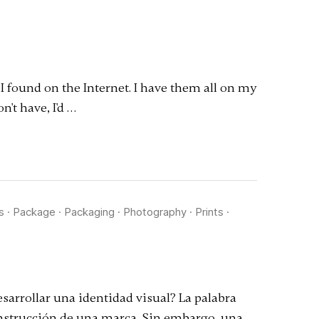
 I found on the Internet. I have them all on my
n't have, I'd …
s
·
Package
·
Packaging
·
Photography
·
Prints
·
arrollar una identidad visual? La palabra
construcción de una marca. Sin embargo, una