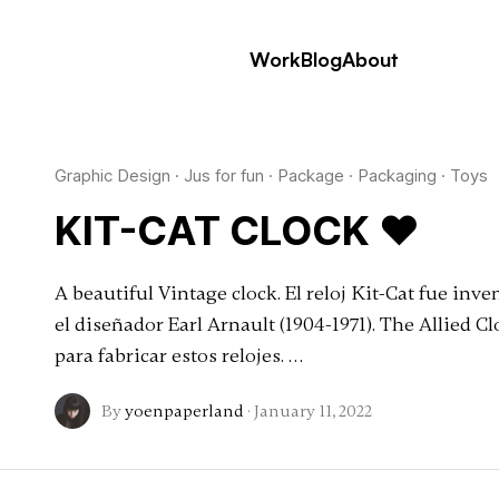
Work
Blog
About
Graphic Design
·
Jus for fun
·
Package
·
Packaging
·
Toys
KIT-CAT CLOCK ♥
A beautiful Vintage clock. El reloj Kit-Cat fue in
el diseñador Earl Arnault (1904-1971). The Allied
para fabricar estos relojes. …
By
yoenpaperland
·
January 11, 2022