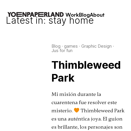
Work
Blog
About
Latest in: stay home
Blog
·
games
·
Graphic Design
·
Jus for fun
Thimbleweed
Park
Mi misión durante la
cuarentena fue resolver este
misterio.
Thimbleweed Park
es una auténtica joya. El guion
es brillante, los personajes son