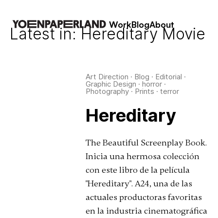
Work
Blog
About
Latest in: Hereditary Movie
Art Direction
·
Blog
·
Editorial
·
Graphic Design
·
horror
·
Photography
·
Prints
·
terror
Hereditary
The Beautiful Screenplay Book.
Inicia una hermosa colección
con este libro de la película
"Hereditary". A24, una de las
actuales productoras favoritas
en la industria cinematográfica