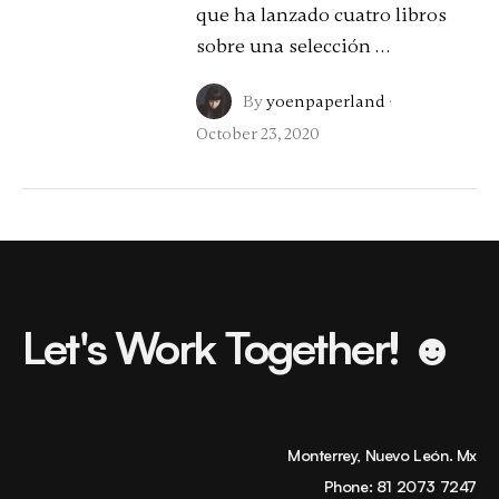
que ha lanzado cuatro libros
sobre una selección …
By
yoenpaperland
·
October 23, 2020
Let's Work Together! ☻
Monterrey, Nuevo León. Mx
Phone:
81 2073 7247