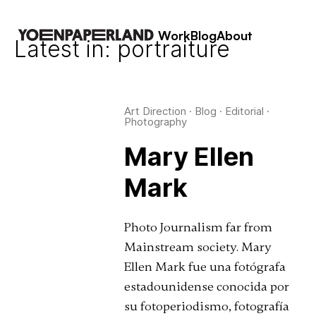
Work
Blog
About
Latest in: portraiture
Art Direction
·
Blog
·
Editorial
·
Photography
Mary Ellen
Mark
Photo Journalism far from
Mainstream society. Mary
Ellen Mark fue una fotógrafa
estadounidense conocida por
su fotoperiodismo, fotografía