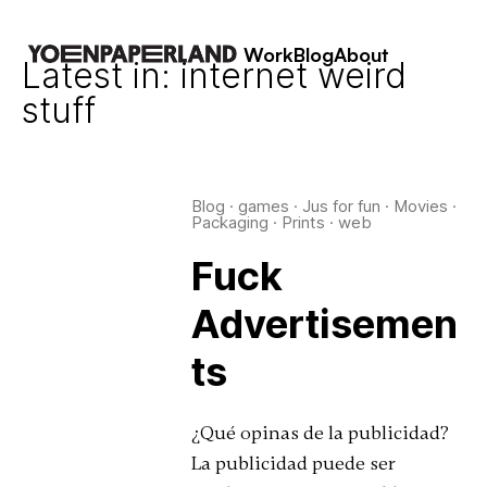
Work
Blog
About
Latest in: internet weird
stuff
Blog
·
games
·
Jus for fun
·
Movies
·
Packaging
·
Prints
·
web
Fuck
Advertisemen
ts
¿Qué opinas de la publicidad?
La publicidad puede ser