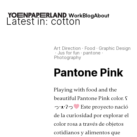
Work
Blog
About
Latest in: cotton
Art Direction
·
Food
·
Graphic Design
·
Jus for fun
·
pantone
·
Photography
Pantone Pink
Playing with food and the
beautiful Pantone Pink color. ʕ
っ•ᴥ•ʔっ
Este proyecto nació
de la curiosidad por explorar el
color rosa a través de objetos
cotidianos y alimentos que