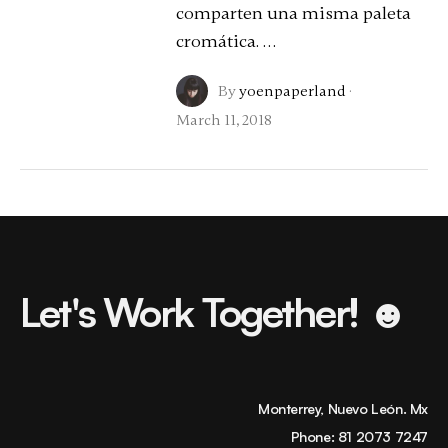
comparten una misma paleta
cromática. …
By
yoenpaperland
·
March 11, 2018
Let's Work Together! ☻
Monterrey, Nuevo León. Mx
Phone:
81 2073 7247