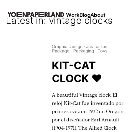
Work
Blog
About
Latest in: vintage clocks
Graphic Design
·
Jus for fun
·
Package
·
Packaging
·
Toys
KIT-CAT
CLOCK ♥
A beautiful Vintage clock. El
reloj Kit-Cat fue inventado por
primera vez en 1932 en Oregón
por el diseñador Earl Arnault
(1904-1971). The Allied Clock