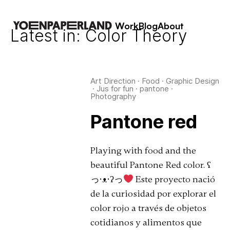
Work
Blog
About
Latest in: Color Theory
Art Direction
·
Food
·
Graphic Design
·
Jus for fun
·
pantone
·
Photography
Pantone red
Playing with food and the
beautiful Pantone Red color. ʕ
っ•ᴥ•ʔっ
Este proyecto nació
de la curiosidad por explorar el
color rojo a través de objetos
cotidianos y alimentos que