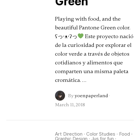
Green
Playing with food, and the
beautiful Pantone Green color.
ʕっ•ᴥ•ʔっ
Este proyecto nació
de la curiosidad por explorar el
color verde a través de objetos
cotidianos y alimentos que
comparten una misma paleta
cromática. …
By
yoenpaperland
·
March 11, 2018
Art Direction
·
Color Studies
·
Food
·
Graphic Design
·
Jus for fun
·